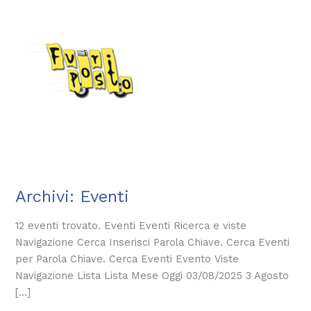
Vai
al
contenuto
Archivi:
Eventi
LA
NOTTE
12 eventi trovato. Eventi Eventi Ricerca e viste
ROSA
Navigazione Cerca Inserisci Parola Chiave. Cerca Eventi
a
per Parola Chiave. Cerca Eventi Evento Viste
Feltre
Navigazione Lista Lista Mese Oggi 03/08/2025 3 Agosto
–
[…]
GIRO
D’ITALIA