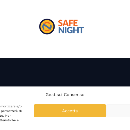
Gestisci Consenso
denze
Notizie ed Eventi
Contatti
emorizzare e/o
Accetta
 permetterà di
ito. Non
teristiche e