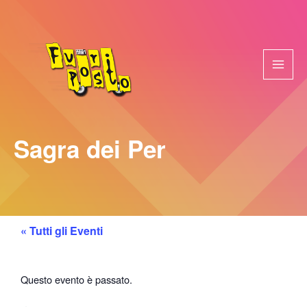
Vai
al
contenuto
Sagra dei Per
« Tutti gli Eventi
Questo evento è passato.