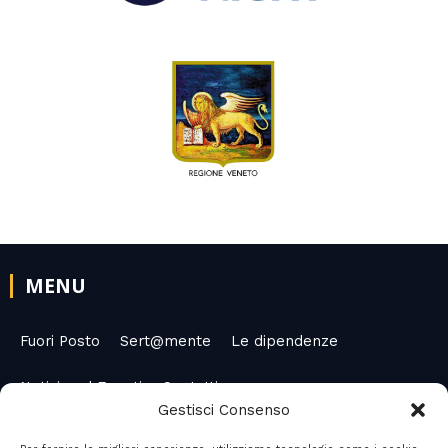
MENU
Fuori Posto
Sert@mente
Le dipendenze
Notizie ed Eventi
Contatti
Gestisci Consenso