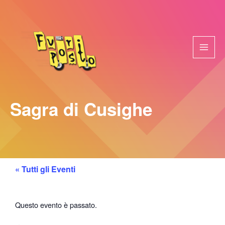
Vai
al
contenuto
Sagra di Cusighe
« Tutti gli Eventi
Questo evento è passato.