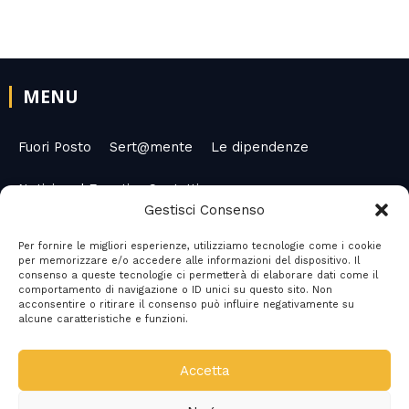
MENU
Fuori Posto
Sert@mente
Le dipendenze
Notizie ed Eventi
Contatti
Gestisci Consenso
Per fornire le migliori esperienze, utilizziamo tecnologie come i cookie
per memorizzare e/o accedere alle informazioni del dispositivo. Il
SOCIAL MEDIA
consenso a queste tecnologie ci permetterà di elaborare dati come il
comportamento di navigazione o ID unici su questo sito. Non
acconsentire o ritirare il consenso può influire negativamente su
F
alcune caratteristiche e funzioni.
a
c
Accetta
e
COPYRIGHT
b