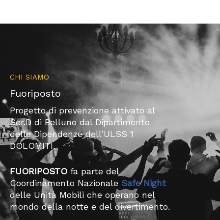
CHI SIAMO
Fuoriposto
Progetto di prevenzione attivato al
Ser.D di Belluno dal Dipartimento
delle Dipendenze dell’ULSS 1
DOLOMITI.​
FUORIPOSTO
fa parte del
Coordinamento Nazionale
Safe Night
delle Unità Mobili che operano nel
mondo della notte e del divertimento.