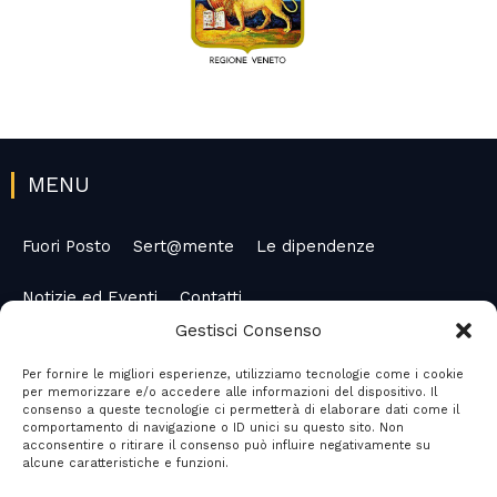
MENU
Fuori Posto
Sert@mente
Le dipendenze
Notizie ed Eventi
Contatti
Gestisci Consenso
Per fornire le migliori esperienze, utilizziamo tecnologie come i cookie
per memorizzare e/o accedere alle informazioni del dispositivo. Il
SOCIAL MEDIA
consenso a queste tecnologie ci permetterà di elaborare dati come il
comportamento di navigazione o ID unici su questo sito. Non
F
acconsentire o ritirare il consenso può influire negativamente su
alcune caratteristiche e funzioni.
a